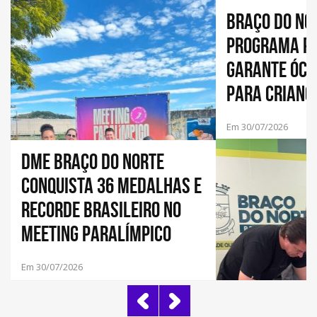
Braço do No
programa pi
garante ócu
para crianç
municipal
Em 30/07/2026
DME Braço do Norte
conquista 36 medalhas e
recorde brasileiro no
Meeting Paralímpico
Loterias Caixa 2026
Em 30/07/2026